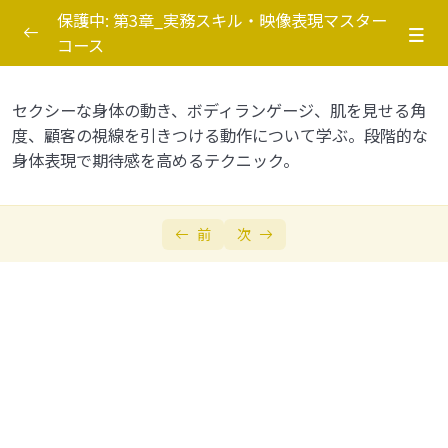
保護中: 第3章_実務スキル・映像表現マスター
コース
営業戦略応用・新規顧客開拓
0/5
セクシーな身体の動き、ボディランゲージ、肌を見せる角
待機・配信スキル実践
0/5
度、顧客の視線を引きつける動作について学ぶ。段階的な
身体表現で期待感を高めるテクニック。
3-2-1 待機中の演出・アクション
3-2-2 チャット中の実務スキル
前
次
3-2-3 チャット長時間化テクニック
3-2-4 チャット内での身体表現テクニック
3-2-5 音声・呼吸・喘ぎ声の表現
映像・パフォーマンス表現スキル
0/4