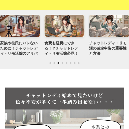
家族や彼氏にバレない
食費も経費にでき
チャットレディ・リモ
ために！チャットレデ
る！？チャットレデ
活の確定申告の重要性
ィ・リモ活嬢のアリバ
ィ・リモ活嬢必見！
と方法
イ作り