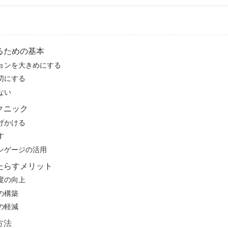
なるための基本
ションを大きめにする
大切にする
らない
テクニック
投げかける
す
ランゲージの活用
もたらすメリット
足度の向上
係の構築
スの軽減
方法