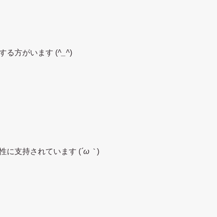
る方がいます (
^_^
)
に支持されています (
´ω｀
)