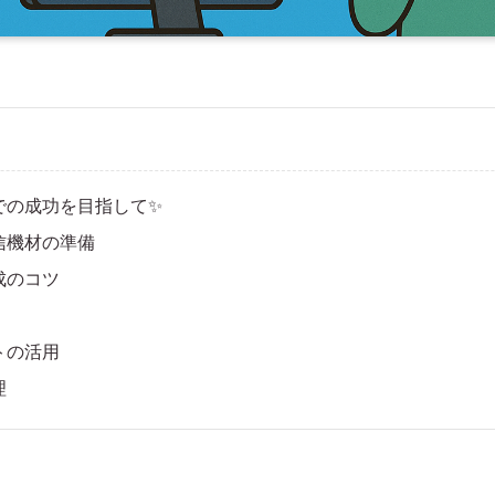
での成功を目指して✨
信機材の準備
成のコツ
トの活用
理